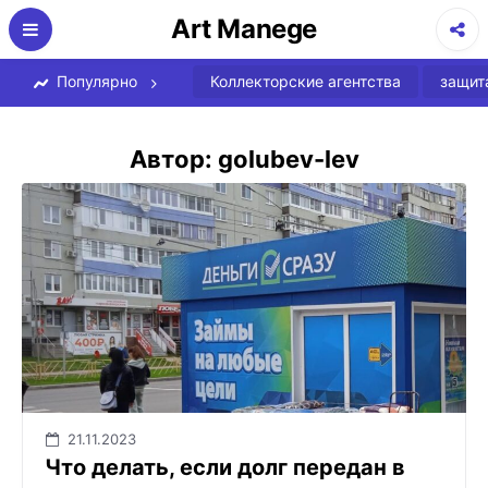
Перейти
Art Manege
к
содержимому
Популярно
Коллекторские агентства
защит
Автор:
golubev-lev
21.11.2023
Что делать, если долг передан в