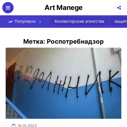
Перейти
Art Manege
к
содержимому
Популярно
Коллекторские агентства
защит
Метка:
Роспотребнадзор
16.10.2023