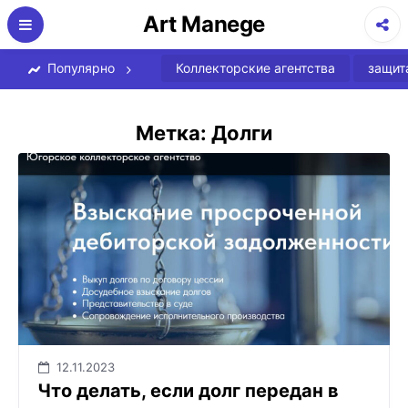
Перейти
Art Manege
к
содержимому
Популярно
Коллекторские агентства
защит
Метка:
Долги
12.11.2023
Что делать, если долг передан в